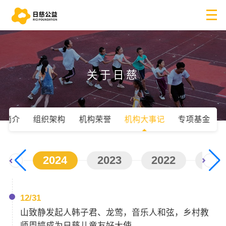
关于日慈
慈简介
组织架构
机构荣誉
机构大事记
专项基金
2024
2023
2022
202
12/31
山致静发起人韩子君、龙莺，音乐人和弦，乡村教
师周婷成为日慈儿童友好大使