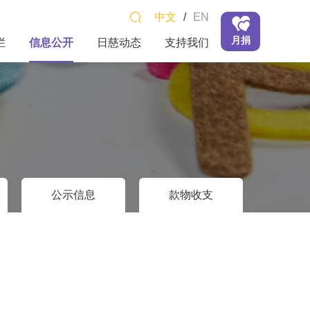
中文
/
EN
月捐
栏
信息公开
日慈动态
支持我们
公示信息
款物收支